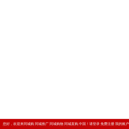
您好，欢迎来同城购 同城推广 同城购物 同城直购.中国！
请登录
免费注册
我的账户