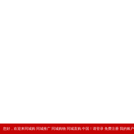
您好，欢迎来同城购 同城推广 同城购物 同城直购.中国！
请登录
免费注册
我的账户