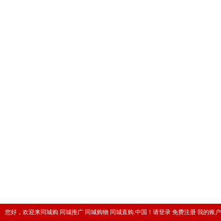
您好，欢迎来同城购 同城推广 同城购物 同城直购.中国！
请登录
免费注册
我的账户