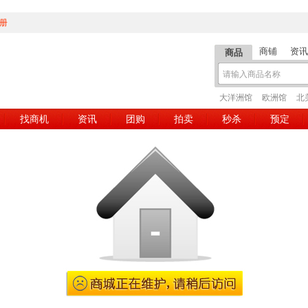
册
商铺
资讯
商品
大洋洲馆
欧洲馆
北
找商机
资讯
团购
拍卖
秒杀
预定