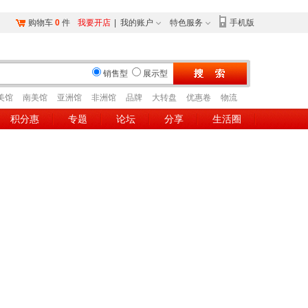
购物车
0
件
我要开店
|
我的账户
特色服务
手机版
销售型
展示型
美馆
南美馆
亚洲馆
非洲馆
品牌
大转盘
优惠卷
物流
积分惠
专题
论坛
分享
生活圈