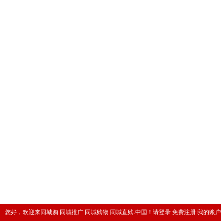
您好，欢迎来同城购 同城推广 同城购物 同城直购.中国！
请登录
免费注册
我的账户