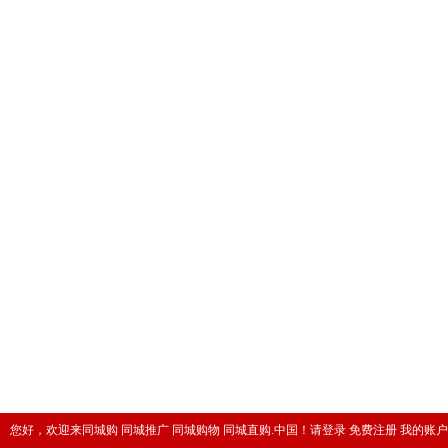
您好，欢迎来同城购 同城推广 同城购物 同城直购.中国！
请登录
免费注册
我的账户