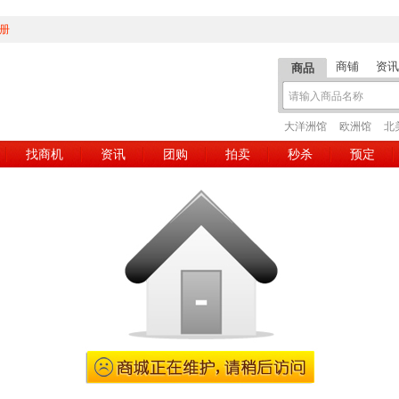
册
商铺
资讯
商品
大洋洲馆
欧洲馆
北
找商机
资讯
团购
拍卖
秒杀
预定