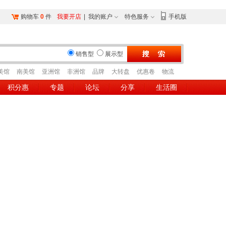
购物车
0
件
我要开店
|
我的账户
特色服务
手机版
销售型
展示型
美馆
南美馆
亚洲馆
非洲馆
品牌
大转盘
优惠卷
物流
积分惠
专题
论坛
分享
生活圈