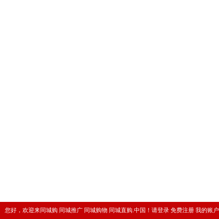
您好，欢迎来同城购 同城推广 同城购物 同城直购.中国！
请登录
免费注册
我的账户